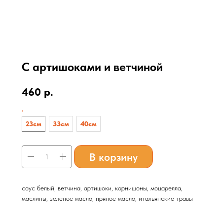
С артишоками и ветчиной
460
р.
.
23см
33см
40см
В корзину
соус белый, ветчина, артишоки, корнишоны, моцарелла,
маслины, зеленое масло, пряное масло, итальянские травы