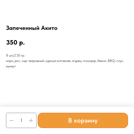
Запеченный Акито
350
р.
8 шт./230 гр.
нори, рис, сыр творожный, курица копченая, огурец, помидор, бекон, BBQ-соус,
кунжут
В корзину