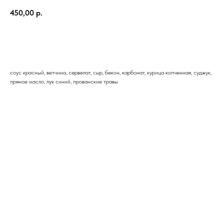
450,00
р.
В корзину
соус красный, ветчина, сервелат, сыр, бекон, карбонат, курица копченная, суджук,
пряное масло, лук синий, прованские травы