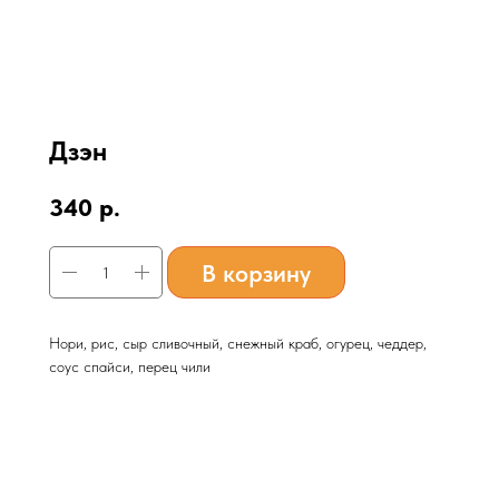
Дзэн
340
р.
В корзину
Нори, рис, сыр сливочный, снежный краб, огурец, чеддер,
соус спайси, перец чили