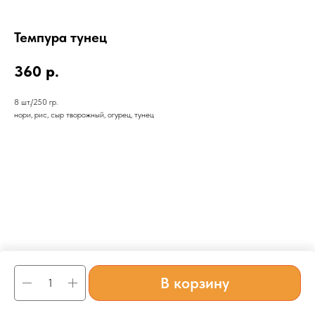
Темпура тунец
360
р.
8 шт./250 гр.
нори, рис, сыр творожный, огурец, тунец
В корзину