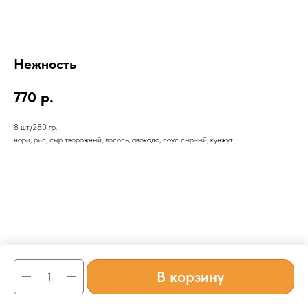
Нежность
770
р.
8 шт./280 гр.
нори, рис, сыр творожный, лосось, авокадо, соус сырный, кунжут
В корзину